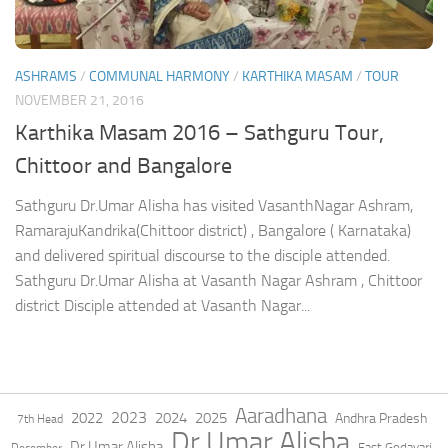
ASHRAMS
/
COMMUNAL HARMONY
/
KARTHIKA MASAM
/
TOUR
NOVEMBER 21, 2016
Karthika Masam 2016 – Sathguru Tour,
Chittoor and Bangalore
Sathguru Dr.Umar Alisha has visited VasanthNagar Ashram,
RamarajuKandrika(Chittoor district) , Bangalore ( Karnataka)
and delivered spiritual discourse to the disciple attended.
Sathguru Dr.Umar Alisha at Vasanth Nagar Ashram , Chittoor
district Disciple attended at Vasanth Nagar...
Aaradhana
2023
2022
2024
2025
Andhra Pradesh
7th Head
Dr Umar Alisha
Dr.Umar Alisha
East Godavari
December