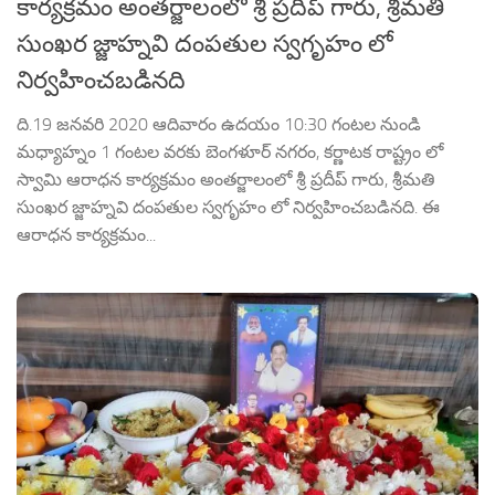
కార్యక్రమం అంతర్జాలంలో శ్రీ ప్రదీప్ గారు, శ్రీమతి
సుంఖర జ్జాహ్నవి దంపతుల స్వగృహం లో
నిర్వహించబడినది
ది.19 జనవరి 2020 ఆదివారం ఉదయం 10:30 గంటల నుండి
మధ్యాహ్నం 1 గంటల వరకు బెంగళూర్ నగరం, కర్ణాటక రాష్ట్రం లో
స్వామి ఆరాధన కార్యక్రమం అంతర్జాలంలో శ్రీ ప్రదీప్ గారు, శ్రీమతి
సుంఖర జ్జాహ్నవి దంపతుల స్వగృహం లో నిర్వహించబడినది. ఈ
ఆరాధన కార్యక్రమం...