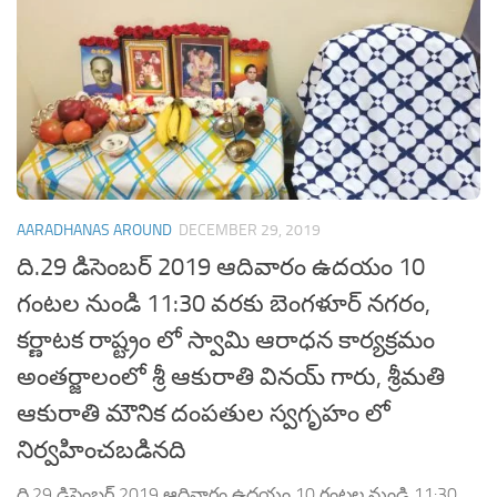
AARADHANAS AROUND
DECEMBER 29, 2019
ది.29 డిసెంబర్ 2019 ఆదివారం ఉదయం 10
గంటల నుండి 11:30 వరకు బెంగళూర్ నగరం,
కర్ణాటక రాష్ట్రం లో స్వామి ఆరాధన కార్యక్రమం
అంతర్జాలంలో శ్రీ ఆకురాతి వినయ్ గారు, శ్రీమతి
ఆకురాతి మౌనిక దంపతుల స్వగృహం లో
నిర్వహించబడినది
ది.29 డిసెంబర్ 2019 ఆదివారం ఉదయం 10 గంటల నుండి 11:30