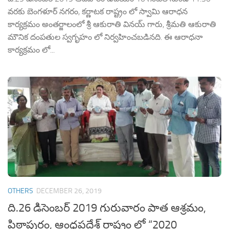
వరకు బెంగళూర్ నగరం, కర్ణాటక రాష్ట్రం లో స్వామి ఆరాధన
కార్యక్రమం అంతర్జాలంలో శ్రీ ఆకురాతి వినయ్ గారు, శ్రీమతి ఆకురాతి
మౌనిక దంపతుల స్వగృహం లో నిర్వహించబడినది. ఈ ఆరాధనా
కార్యక్రమం లో...
OTHERS
DECEMBER 26, 2019
ది.26 డిసెంబర్ 2019 గురువారం పాత ఆశ్రమం,
పిఠాపురం, ఆంధ్రప్రదేశ్ రాష్ట్రం లో “2020