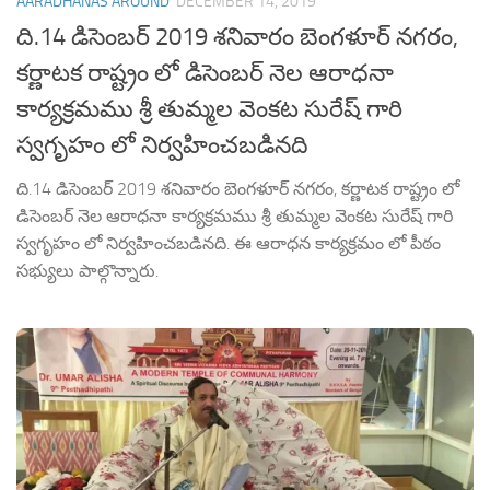
AARADHANAS AROUND
DECEMBER 14, 2019
ది.14 డిసెంబర్ 2019 శనివారం బెంగళూర్ నగరం,
కర్ణాటక రాష్ట్రం లో డిసెంబర్ నెల ఆరాధనా
కార్యక్రమము శ్రీ తుమ్మల వెంకట సురేష్ గారి
స్వగృహం లో నిర్వహించబడినది
ది.14 డిసెంబర్ 2019 శనివారం బెంగళూర్ నగరం, కర్ణాటక రాష్ట్రం లో
డిసెంబర్ నెల ఆరాధనా కార్యక్రమము శ్రీ తుమ్మల వెంకట సురేష్ గారి
స్వగృహం లో నిర్వహించబడినది. ఈ ఆరాధన కార్యక్రమం లో పీఠం
సభ్యులు పాల్గొన్నారు.