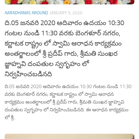
AARADHANAS AROUND
JANUARY 5, 2020
ది.05 జనవరి 2020 ఆదివారం ఉదయం 10:30
గంటల నుండి 11:30 వరకు బెంగళూర్ నగరం,
కర్ణాటక రాష్ట్రం లో స్వామి ఆరాధన కార్యక్రమం
అంతర్జాలంలో శ్రీ ప్రదీప్ గారు, శ్రీమతి సుంఖర
జ్జాహ్నవి దంపతుల స్వగృహం లో
నిర్వహించబడినది
ది.05 జనవరి 2020 ఆదివారం ఉదయం 10:30 గంటల నుండి 11:30
వరకు బెంగళూర్ నగరం, కర్ణాటక రాష్ట్రం లో స్వామి ఆరాధన
కార్యక్రమం అంతర్జాలంలో శ్రీ ప్రదీప్ గారు, శ్రీమతి సుంఖర జ్జాహ్నవి
దంపతుల స్వగృహం లో నిర్వహించబడినది. ఈ ఆరాధన కార్యక్రమం
లో శ్రీ...