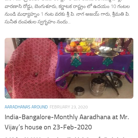
వారణాసి రోడ్డు, బెంగుళూరు, కర్ణాటక రాష్ట్రం లో ఉదయం 10 గంటల
నుండి మధ్యాహ్నం 1 గంట వరకు శ్రీ పి. నాగ అజయ్ గారు, శ్రీమతి పి.
సునీత దంపతుల స్వగృహం నందు...
AARADHANAS AROUND
FEBRUARY 23, 2020
India-Bangalore-Monthly Aaradhana at Mr.
Vijay’s house on 23-Feb-2020