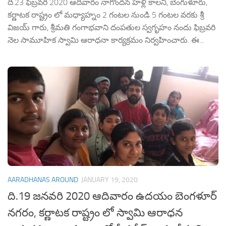
ది.23 ఫిబ్రవరి 2020 ఆదివారం నాగొందన హళ్లి కాలనీ, బెంగుళూరు,
కర్ణాటక రాష్ట్రం లో మధ్యాహ్నం 2 గంటల నుండి 5 గంటల వరకు శ్రీ
విజయ్ గారు, శ్రీమతి గంగాభవాని దంపతుల స్వగృహం నందు ఫిబ్రవరి
నెల సామూహిక స్వామి ఆరాధనా కార్యక్రమం నిర్వహించారు. ఈ...
AARADHANAS AROUND
JANUARY 19, 2020
ది.19 జనవరి 2020 ఆదివారం ఉదయం బెంగళూర్
నగరం, కర్ణాటక రాష్ట్రం లో స్వామి ఆరాధన