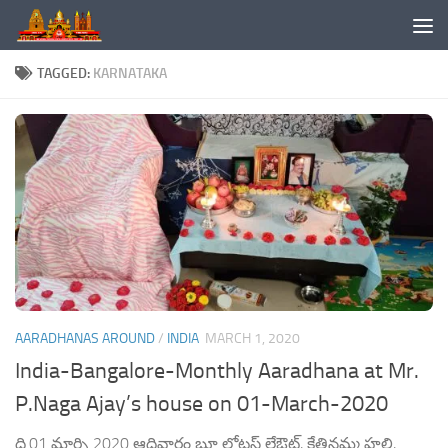
Skip to content
TAGGED:
KARNATAKA
AARADHANAS AROUND
/
INDIA
MARCH 1, 2020
India-Bangalore-Monthly Aaradhana at Mr.
P.Naga Ajay’s house on 01-March-2020
ది.01 మార్చి 2020 ఆదివారం బ్లూ లోటస్ లేఔట్, కేతినమ్మ హల్లి,