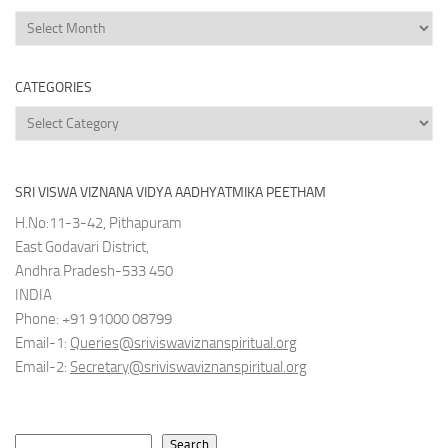
News
Archives
CATEGORIES
Categories
SRI VISWA VIZNANA VIDYA AADHYATMIKA PEETHAM
H.No:11-3-42, Pithapuram
East Godavari District,
Andhra Pradesh-533 450
INDIA
Phone: +91 91000 08799
Email-1:
Queries@sriviswaviznanspiritual.org
Email-2:
Secretary@sriviswaviznanspiritual.org
Search
Search