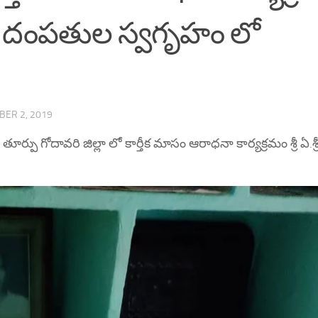
 గారి దంపతుల స్వగృహం లో
ER 2, 2019
ూర్పు గోదావరి జిల్లా లో కార్తీక మాసం ఆరాధనా కార్యక్రమం శ్రీ ఏ.శ్ర