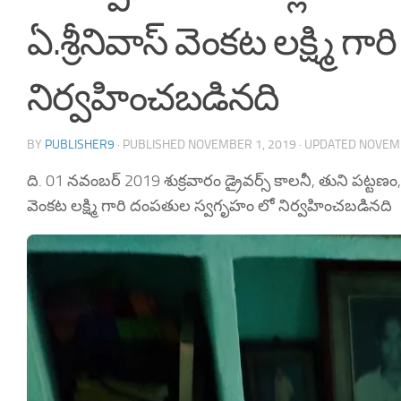
ఏ.శ్రీనివాస్ వెంకట లక్ష్మి
నిర్వహించబడినది
BY
PUBLISHER9
· PUBLISHED
NOVEMBER 1, 2019
· UPDATED
NOVEMB
ది. 01 నవంబర్ 2019 శుక్రవారం డ్రైవర్స్ కాలనీ, తుని పట్టణం, త
వెంకట లక్ష్మి గారి దంపతుల స్వగృహం లో నిర్వహించబడినది