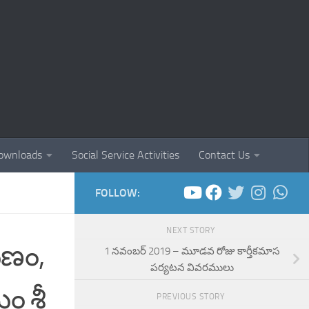
ownloads
Social Service Activities
Contact Us
FOLLOW:
NEXT STORY
టణం,
1 నవంబర్ 2019 – మూడవ రోజు కార్తీకమాస
పర్యటన వివరములు
 శ్రీ
PREVIOUS STORY