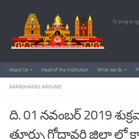
Skip to content
To bring to li
About Us
Head of the Institution
What we do
P
AARADHANAS AROUND
ది. 01 నవంబర్ 2019 శుక్రవా
తూర్పు గోదావరి జిల్లా లో క