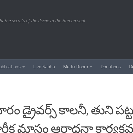
ght the secrets of the divine to the Human soul
ublications
Live Sabha
Media Room
Donations
D
రం డ్రైవర్స్ కాలనీ, తుని పట్
ార్తీక మాసం ఆరాధనా కార్యక్రమం