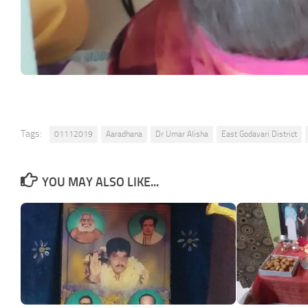
Tags:
01112019
Aaradhana
Dr Umar Alisha
East Godavari District
YOU MAY ALSO LIKE...