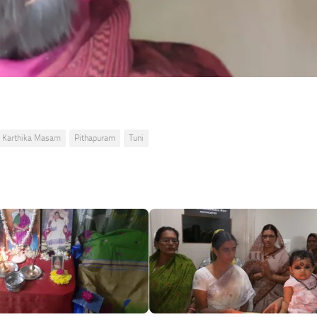
Karthika Masam
Pithapuram
Tuni