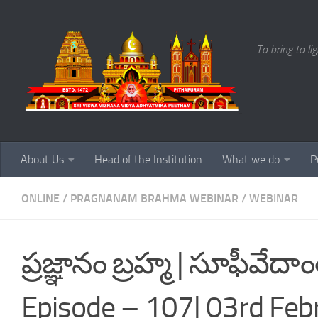
Skip to content
To bring to li
About Us
Head of the Institution
What we do
P
ONLINE
/
PRAGNANAM BRAHMA WEBINAR
/
WEBINAR
ప్రజ్ఞానం బ్రహ్మ | సూఫీవే
Episode – 107| 03rd Feb