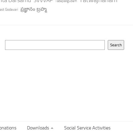
SVVVAP
Tadepalligudem
ప్రజ్ఞానం బ్రహ్మ
st Godavari
Search
Search
onations
Downloads
Social Service Activities