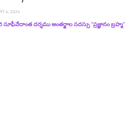
Y 4, 2024
 వారి సూఫీవేదాంత దర్శము అంతర్జాల సదస్సు “ప్రజ్ఞానం బ్రహ్మ”