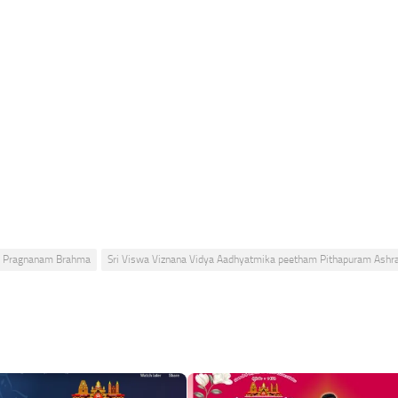
Pragnanam Brahma
Sri Viswa Viznana Vidya Aadhyatmika peetham Pithapuram Ash