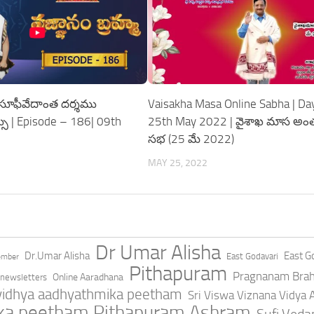
మ | సూఫీవేదాంత దర్శము
Vaisakha Masa Online Sabha | Day
సు | Episode – 186| 09th
25th May 2022 | వైశాఖ మాస అంత
సభ (25 మే 2022)
MAY 25, 2022
Dr Umar Alisha
Dr.Umar Alisha
East Go
East Godavari
ember
Pithapuram
Pragnanam Bra
Online Aaradhana
newsletters
 vidhya aadhyathmika peetham
Sri Viswa Viznana Vidya
ika peetham Pithapuram Ashram
Sufi Ved