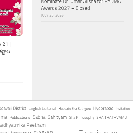
Nominate Dr. Umar Alisha for PADMA
Awards 2027 – Closed
JULY 25, 2026
 21 |
ర్జాల
davari District
Hyderabad
English Editorial
Hussain Sha Sathguru
Invitation
hma
Sabha
Sahityam
Publications
Sha Philosophy
SHA THATHVAMU
 Aadhyatmika Peetham
Tatwajnanam
anta Darsamu