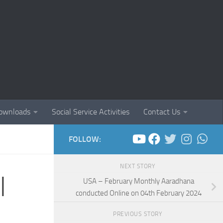
ownloads
Social Service Activities
Contact Us
FOLLOW:
NEXT STORY
|
USA – February Monthly Aaradhana
conducted Online on 04th February 2024
PREVIOUS STORY