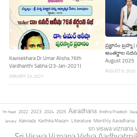
ప్రజ్ఞానం బ్రహ్
అంతర్జాల సదస్
Kavisekhara Dr.Umar Alisha 76th
August 2025
Vardhanthi Sabha (23-Jan-2021)
AUGUST 9, 2025
JANUARY 23, 2021
Aaradhana
2023
2022
2024
2025
Andhra Pradesh
7th Head
Dec
Literature
Monthly Aaradhana
Kakinada
Karthika Masam
January
sri viswa viznana
Sri Viswa Viznana Vidya Aadhyatm