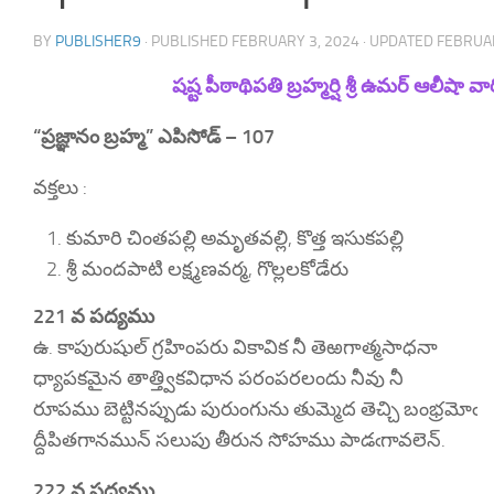
BY
PUBLISHER9
· PUBLISHED
FEBRUARY 3, 2024
· UPDATED
FEBRUAR
షష్ట పీఠాథిపతి బ్రహ్మర్షి శ్రీ ఉమర్ ఆలీషా
“ప్రజ్ఞానం బ్రహ్మ” ఎపిసోడ్ – 107
వక్తలు :
కుమారి చింతపల్లి అమృతవల్లి, కొత్త ఇసుకపల్లి
శ్రీ మందపాటి లక్ష్మణవర్మ, గొల్లలకోడేరు
221 వ పద్యము
ఉ.‌ కాపురుషుల్ గ్రహింపరు వికావిక నీ తెఱగాత్మసాధనా
ధ్యాపకమైన తాత్త్వికవిధాన పరంపరలందు నీవు నీ
రూపము బెట్టినప్పుడు పురుంగును తుమ్మెద తెచ్చి బంభ్రమోఁ
ద్దీపితగానమున్ సలుపు తీరున సోహము పాడఁగావలెన్.
222 వ పద్యము