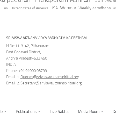
a
Webinar
USA
Weekly aaradhana
United States of America
Tuni
We
SRI VISWA VIZNANA VIDYA AADHYATMIKA PEETHAM
H.No:11-3-42, Pithapuram
East Godavari District,
Andhra Pradesh-533 450
INDIA
Phone: +91 91000 08799
Email-1:
Queries@sriviswaviznanspiritual.org
Email-2:
Secretary@sriviswaviznanspiritual.org
do
Publications
Live Sabha
Media Room
D