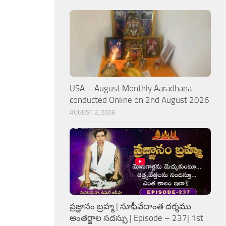
USA – August Monthly Aaradhana
conducted Online on 2nd August 2026
AUGUST 2, 2026
ప్రజ్ఞానం బ్రహ్మ | సూఫీవేదాంత దర్శము
అంతర్జాల సదస్సు | Episode – 237| 1st