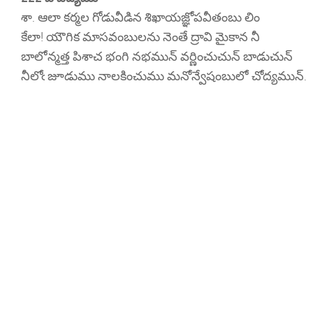
శా. ఆలా కర్మల గోడువీడిన శిఖాయజ్ఞోపవీతంబు లిం
కేలా! యౌగిక మాసవంబులను నెంతే ద్రావి మైకాన నీ
బాలోన్మత్త పిశాచ భంగి నభమున్ వర్ణించుచున్ బాడుచున్
నీలోఁ జూడుము నాలకించుము మనోన్వేషంబులో చోద్యమున్.