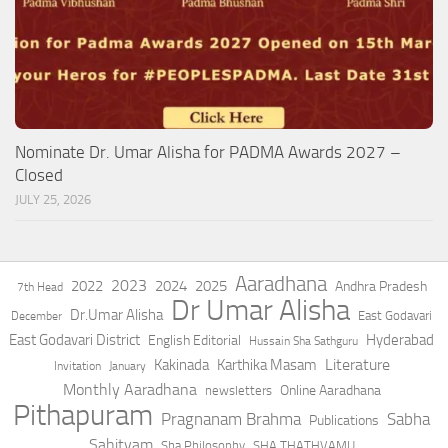
Nominate Dr. Umar Alisha for PADMA Awards 2027 –
Closed
JULY 25, 2026
Aaradhana
2023
2022
2024
2025
Andhra Pradesh
7th Head
Dr Umar Alisha
Dr.Umar Alisha
East Godavari
December
East Godavari District
Hyderabad
English Editorial
Hussain Sha Sathguru
Literature
Kakinada
Karthika Masam
Invitation
January
Monthly Aaradhana
Online Aaradhana
newsletters
Pithapuram
Pragnanam Brahma
Sabha
Publications
Sahityam
Sha Philosophy
SHA THATHVAMU