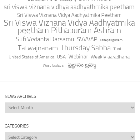
sri viswa viznana vidhya aadhyathmika peetham
Sri Viswa Viznana Vidya Aadhyatmika Peetham
Sri Viswa Viznana Vidya Aadhyatmika
peetham Pithapuram Ashram
Sufi Vedanta Darsamu
SVVVAP
Tadepalligudem
Thursday Sabha
Tatwajnanam
Tuni
Webinar
USA
Weekly aaradhana
United States of America
ప్రజ్ఞానం బ్రహ్మ
West Godavari
NEWS ARCHIVES
News
Archives
CATEGORIES
Categories