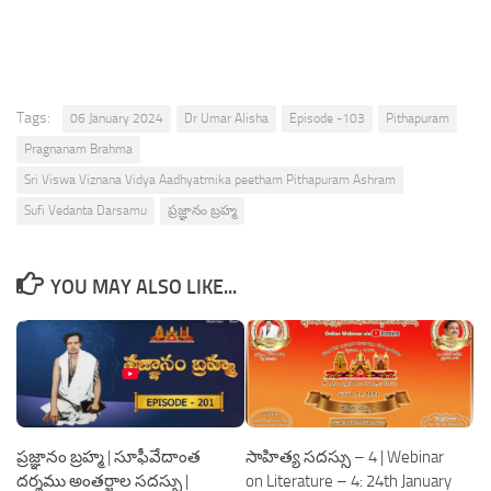
Tags:
06 January 2024
Dr Umar Alisha
Episode -103
Pithapuram
Pragnanam Brahma
Sri Viswa Viznana Vidya Aadhyatmika peetham Pithapuram Ashram
Sufi Vedanta Darsamu
ప్రజ్ఞానం బ్రహ్మ
YOU MAY ALSO LIKE...
ప్రజ్ఞానం బ్రహ్మ | సూఫీవేదాంత
సాహిత్య సదస్సు – 4 | Webinar
దర్శము అంతర్జాల సదస్సు |
on Literature – 4: 24th January