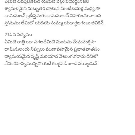
ఏమిటి చిమ్మచీఁకటది యేమిటి వెల్గు వియద్ధునీజల
శ్యామలమైన మబ్బుతెర చాటున మింటిబయళ్ల మధ్య సౌ
దామినులన్ బ్రదీప్తమగు ధామములన్ విహరించు నా జన
స్తోమము లేమిటో యదియె సుమ్ము యథార్థజగంబు జీవికిన్.
214 వ పద్యము
ఏమిటి రాత్రి యీ పగలదేమిటి మింటను మేఘపంక్తి సౌ
దామినులందు నిప్పులు ముదావహమైన ప్రభాతవాతసం
ధ్యామయమైన సృష్టి మరియాద నెఱుంగఁగరాదు దీనిలో
నేమి రహస్యమున్నదొ యదే కలకైవడి జూడ నయ్యెడున్.