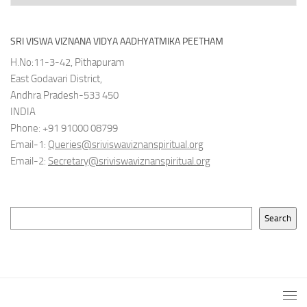
SRI VISWA VIZNANA VIDYA AADHYATMIKA PEETHAM
H.No:11-3-42, Pithapuram
East Godavari District,
Andhra Pradesh-533 450
INDIA
Phone: +91 91000 08799
Email-1:
Queries@sriviswaviznanspiritual.org
Email-2:
Secretary@sriviswaviznanspiritual.org
Search
Search