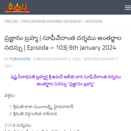
Skip to content
ONLINE
/
PRAGNANAM BRAHMA WEBINAR
/
WEBINAR
ప్రజ్ఞానం బ్రహ్మ | సూఫీవేదాంత దర్శము అంతర్జాల
సదస్సు | Episode – 103| 6th January 2024
BY
PUBLISHER9
· PUBLISHED
JANUARY 6, 2024
· UPDATED
JANUARY 7,
2024
షష్ట పీఠాథిపతి బ్రహ్మర్షి శ్రీ ఉమర్ ఆలీషా వారి సూఫీవేదాంత దర్శము
అంతర్జాల సదస్సు “ప్రజ్ఞానం బ్రహ్మ”
వక్తలు :
శ్రీమతి కాళా మంగాలక్ష్మి, హైదరాబాద్
శ్రీమతి చిర్ల లలిత, కాకినాడ
213 వ పద్యము